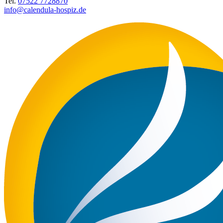
Tel.
07522 7728870
info@calendula-hospiz.de